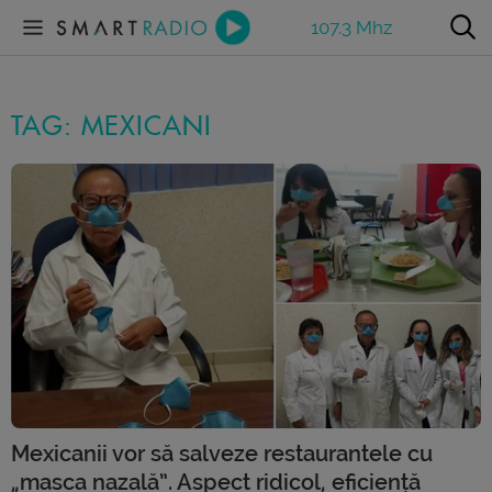
107.3 Mhz
TAG: MEXICANI
Mexicanii vor să salveze restaurantele cu
„masca nazală”. Aspect ridicol, eficiență