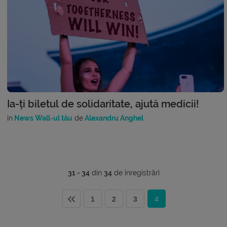
Ia-ți biletul de solidaritate, ajută medicii!
în
News Wall-ul tău
de
Alexandru Anghel
31 - 34
din
34
de înregistrări
1
2
3
4