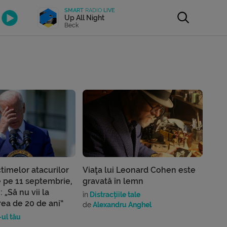
SMART
RADIO
LIVE
Up All Night
Beck
ctimelor atacurilor
Viaţa lui Leonard Cohen este
e pe 11 septembrie,
gravată în lemn
 „Să nu vii la
în
Distracțiile tale
a de 20 de ani”
de
Alexandru Anghel
ul tău