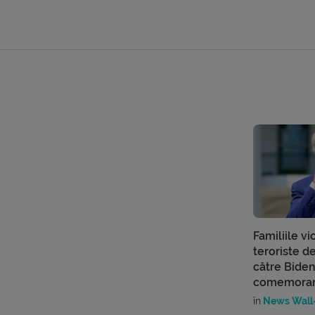
Familiile vi
teroriste d
către Biden:
comemorare
în
News Wall-