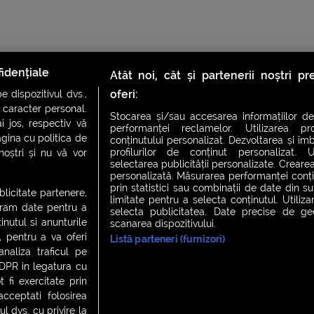
idențiale
Atât noi, cât și partenerii noștri p
oferi:
 dispozitivul dvs.,
u caracter personal.
Stocarea și/sau accesarea informațiilor de
i jos, respectiv vă
performanței reclamelor. Utilizarea pro
agina cu politica de
conținutului personalizat. Dezvoltarea și îmb
profilurilor de conținut personalizat. Ut
 noștri și nu vă vor
CH FEVER
NIGHT FEVER
LIVE FEVER CONCERT
selectarea publicității personalizate. Crearea
personalizată. Măsurarea performanței conțin
prin statistici sau combinații de date din sur
ublicitate partenere,
limitate pentru a selecta conținutul. Utiliz
ucram date pentru a
selecta publicitatea. Date precise de geol
 cookies
|
Contact
nutul si anunturile
scanarea dispozitivului.
., pentru a va oferi
Listă parteneri (furnizori)
analiza traficul pe
GDPR in legatura cu
 fi exercitate prin
ceptati folosirea
l dvs. cu privire la