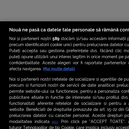
Nouă ne pasă ca datele tale personale să rămână conf
Noi și partenerii noștri
589
stocăm și/sau accesăm informații pe
precum identificatorii cookie unici pentru prelucrarea datelor c
Puteți accepta sau gestiona preferințele dvs. făcând clic ma
puteți opune utilizării unui interes legitim în orice moment pe p
confidențialitate. Aceste alegeri vor fi raportate partenerilor
ȘTIRI
SMART SHORTS
LIVE FEVER
BRUN
afecta navigarea.
Mai multe detalii
ASCULTĂ ACUM RADIOURILE SMART
Noi si partenerii nostri (retelele de socializare si agentiile de p
precum si furnizorii nostri de servicii de date analitice) prel
Termeni și condiții
|
Politica de confidențialitate
|
Politica de
permite website-ului sa functioneze, pentru a personaliza conti
Contact:
office@smartradio.ro
publicitare afisate in functie de interesele si/sau profilul dvs
functionalitati aferente retelelor de socializare si pentru a 
website. Beneficiati de drepturile prevazute de art. 15-22 din 
prelucrarea datelor cu caracter personal. Aceste drepturi pot
modalitatea indicata
. Prin click pe “ACCEPT TOATE”, ac
aici
tuturor Tehnologiilor de tip Cookie, care implica inclusiv acceptu