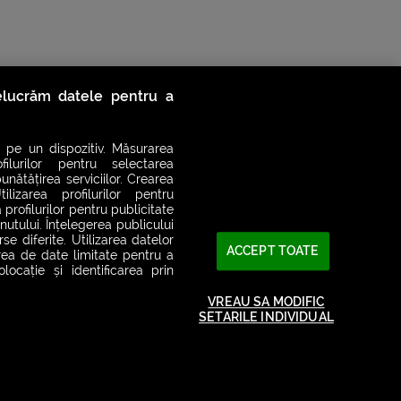
relucrăm datele pentru a
 pe un dispozitiv. Măsurarea
filurilor pentru selectarea
unătățirea serviciilor. Crearea
ilizarea profilurilor pentru
 profilurilor pentru publicitate
utului. Înțelegerea publicului
se diferite. Utilizarea datelor
ACCEPT TOATE
area de date limitate pentru a
ocație și identificarea prin
2026© SMART RADIO. Toate drepturile rezervate
VREAU SA MODIFIC
SETARILE INDIVIDUAL