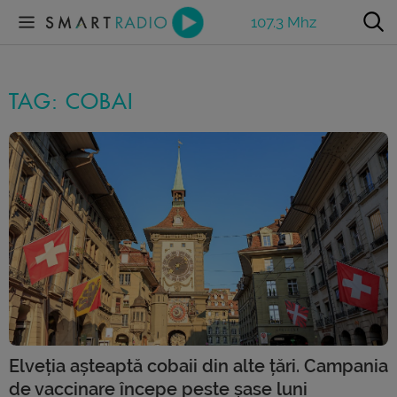
107.3 Mhz
TAG: COBAI
Elveția așteaptă cobaii din alte țări. Campania
de vaccinare începe peste șase luni