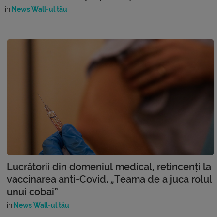
în
News Wall-ul tău
Lucrătorii din domeniul medical, retincenți la
vaccinarea anti-Covid. „Teama de a juca rolul
unui cobai”
în
News Wall-ul tău