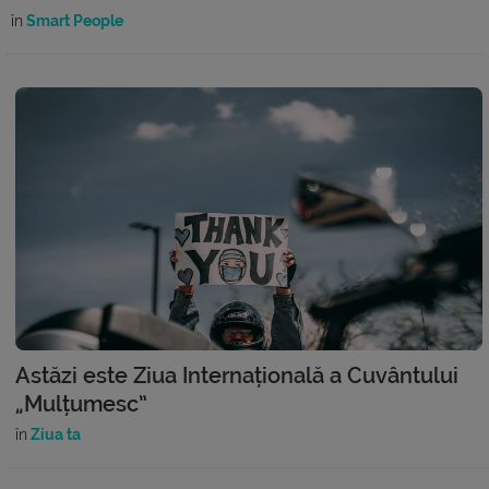
în
Smart People
Astăzi este Ziua Internațională a Cuvântului
„Mulțumesc”
în
Ziua ta