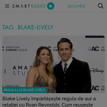
107.3 Mhz
TAG: BLAKE-LIVELY
REGULA LUI BLAKE LIVELY
Blake Lively împărtășește regula de aur a
relației cu Ryan Reynolds. Cum reușește