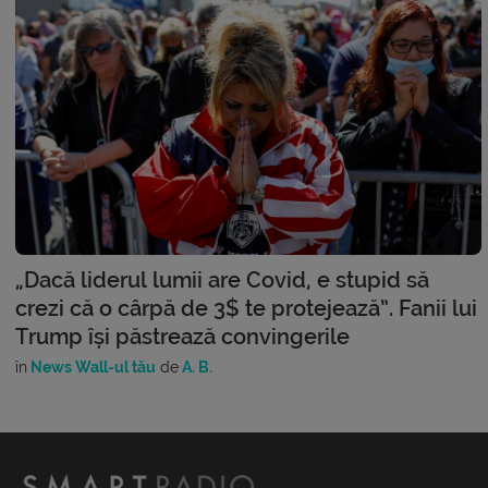
„Dacă liderul lumii are Covid, e stupid să
crezi că o cârpă de 3$ te protejează”. Fanii lui
Trump își păstrează convingerile
în
News Wall-ul tău
de
A. B.