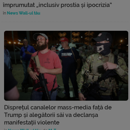
împrumutat „inclusiv prostia și ipocrizia”
în
News Wall-ul tău
Disprețul canalelor mass-media față de
Trump și alegătorii săi va declanșa
manifestații violente