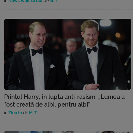
în
News Wall-ul tău
de
M. T.
Prințul Harry, în lupta anti-rasism: „Lumea a
fost creată de albi, pentru albi”
în
Ziua ta
de
M. T.