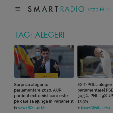
107.3 Mhz
TAG: ALEGERI
Surpriza alegerilor
EXIT-POLL alegeri
parlamentare 2020. AUR,
parlamentare| PSD
partidul extremist care este
30,5%, PNL 29%. U
pe cale să ajungă în Parlament
15,9%
în
News Wall-ul tău
în
News Wall-ul tău