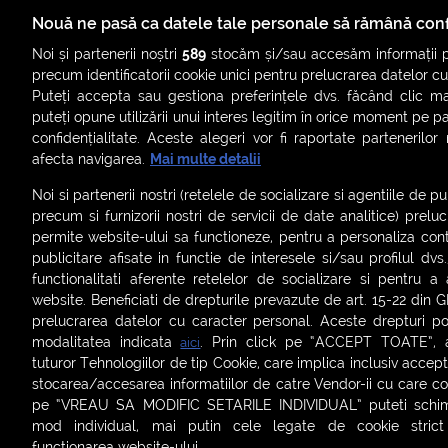
Nouă ne pasă ca datele tale personale să rămână conf
Noi și partenerii noștri
589
stocăm și/sau accesăm informații pe
precum identificatorii cookie unici pentru prelucrarea datelor c
Puteți accepta sau gestiona preferințele dvs. făcând clic ma
puteți opune utilizării unui interes legitim în orice moment pe p
confidențialitate. Aceste alegeri vor fi raportate partenerilor
afecta navigarea.
Mai multe detalii
Noi si partenerii nostri (retelele de socializare si agentiile de p
precum si furnizorii nostri de servicii de date analitice) prel
permite website-ului sa functioneze, pentru a personaliza conti
publicitare afisate in functie de interesele si/sau profilul dvs
ȘTIRI
SMART SHORTS
LIVE FEVER
BRUN
functionalitati aferente retelelor de socializare si pentru a 
website. Beneficiati de drepturile prevazute de art. 15-22 din 
ASCULTĂ ACUM RADIOURILE SMART
prelucrarea datelor cu caracter personal. Aceste drepturi pot
modalitatea indicata
. Prin click pe “ACCEPT TOATE”, ac
aici
Termeni și condiții
|
Politica de confidențialitate
|
Politica de
tuturor Tehnologiilor de tip Cookie, care implica inclusiv acceptu
Contact:
office@smartradio.ro
stocarea/accesarea informatiilor de catre Vendor-ii cu care co
pe “VREAU SA MODIFIC SETARILE INDIVIDUAL” puteti schimb
mod individual, mai putin cele legate de cookie stric
functionarea website-ului.