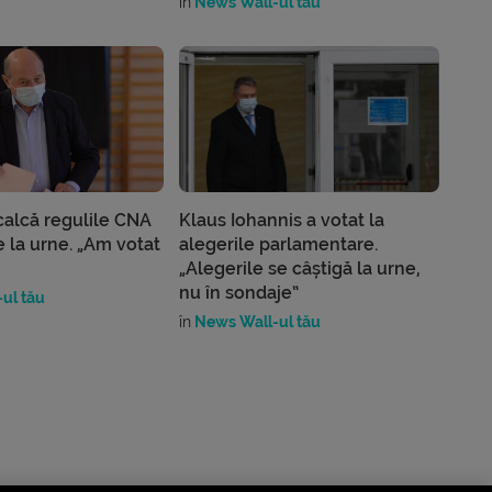
în
News Wall-ul tău
calcă regulile CNA
Klaus Iohannis a votat la
de la urne. „Am votat
alegerile parlamentare.
„Alegerile se câștigă la urne,
nu în sondaje”
ul tău
în
News Wall-ul tău