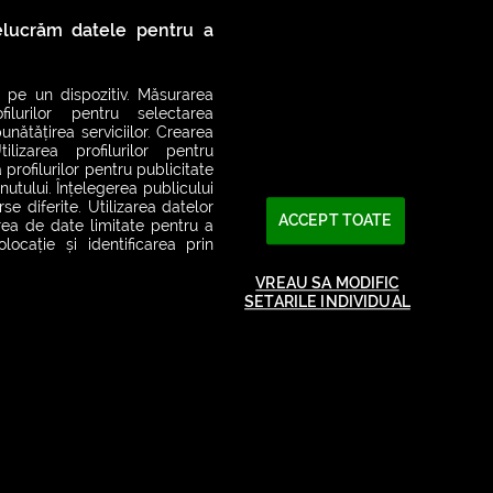
relucrăm datele pentru a
 pe un dispozitiv. Măsurarea
filurilor pentru selectarea
unătățirea serviciilor. Crearea
ilizarea profilurilor pentru
 profilurilor pentru publicitate
utului. Înțelegerea publicului
se diferite. Utilizarea datelor
ACCEPT TOATE
area de date limitate pentru a
ocație și identificarea prin
VREAU SA MODIFIC
SETARILE INDIVIDUAL
2026© SMART RADIO. Toate drepturile rezervate