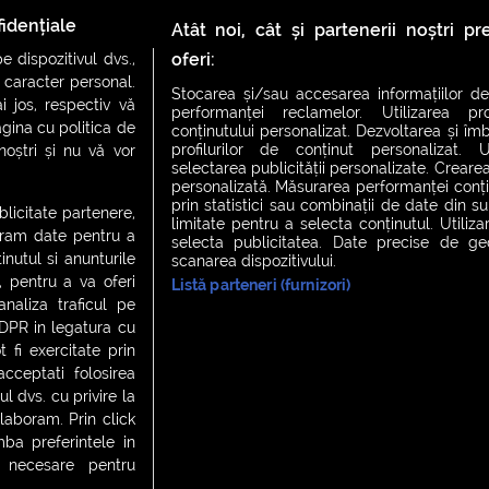
idențiale
Atât noi, cât și partenerii noștri p
1
2
3
4
5
6
…
9
oferi:
 dispozitivul dvs.,
u caracter personal.
Stocarea și/sau accesarea informațiilor de
i jos, respectiv vă
performanței reclamelor. Utilizarea pro
agina cu politica de
conținutului personalizat. Dezvoltarea și îmb
profilurilor de conținut personalizat. Ut
 noștri și nu vă vor
selectarea publicității personalizate. Crearea
personalizată. Măsurarea performanței conțin
prin statistici sau combinații de date din sur
ublicitate partenere,
limitate pentru a selecta conținutul. Utiliz
ucram date pentru a
selecta publicitatea. Date precise de geol
nutul si anunturile
scanarea dispozitivului.
., pentru a va oferi
Listă parteneri (furnizori)
CH FEVER
NIGHT FEVER
LIVE FEVER CONCERT
analiza traficul pe
GDPR in legatura cu
 fi exercitate prin
ceptati folosirea
 cookies
|
Contact
l dvs. cu privire la
laboram. Prin click
a preferintele in
t necesare pentru