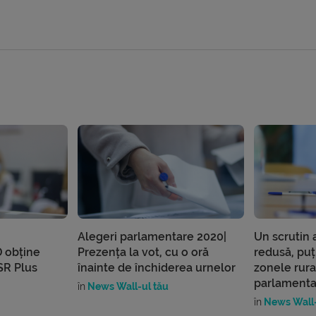
Alegeri parlamentare 2020|
Un scrutin 
 obține
Prezența la vot, cu o oră
redusă, puți
SR Plus
înainte de închiderea urnelor
zonele rura
parlamenta
în
News Wall-ul tău
în
News Wall-