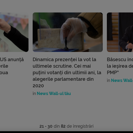
LUS anunță
Dinamica prezenței la vot la
Băsescu în
rile
ultimele scrutine. Cei mai
la ieșirea 
Noua
puțini votanți din ultimii ani, la
PMP”
alegerile parlamentare din
în
News Wall-
2020
în
News Wall-ul tău
21 - 30
din
82
de înregistrări