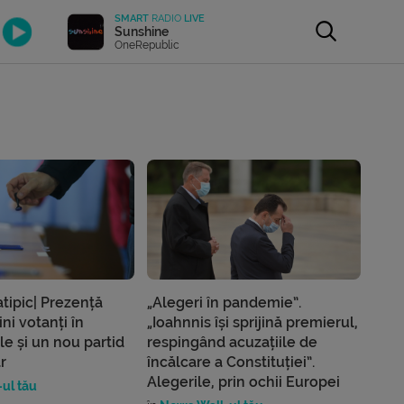
SMART
RADIO
LIVE
Sunshine
OneRepublic
atipic| Prezență
„Alegeri în pandemie”.
ni votanți în
„Ioahnnis își sprijină premierul,
le și un nou partid
respingând acuzațiile de
r
încălcare a Constituției”.
Alegerile, prin ochii Europei
ul tău