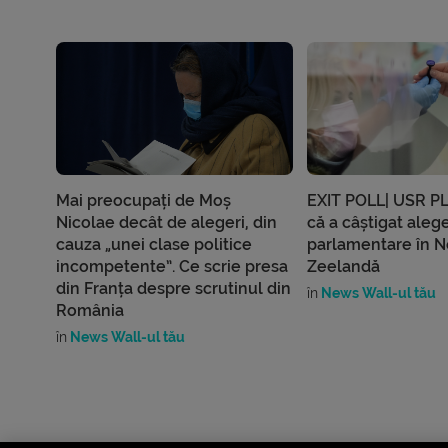
Mai preocupați de Moș
EXIT POLL| USR P
Nicolae decât de alegeri, din
că a câștigat alege
cauza „unei clase politice
parlamentare în 
incompetente”. Ce scrie presa
Zeelandă
din Franța despre scrutinul din
în
News Wall-ul tău
România
în
News Wall-ul tău