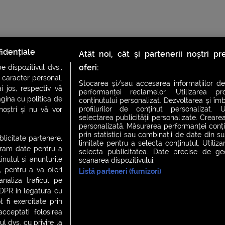
idențiale
Atât noi, cât și partenerii noștri p
oferi:
 dispozitivul dvs.,
u caracter personal.
Stocarea și/sau accesarea informațiilor de
i jos, respectiv vă
performanței reclamelor. Utilizarea pro
agina cu politica de
conținutului personalizat. Dezvoltarea și îmb
profilurilor de conținut personalizat. Ut
 noștri și nu vă vor
CH FEVER
NIGHT FEVER
LIVE FEVER CONCERT
selectarea publicității personalizate. Crearea
personalizată. Măsurarea performanței conțin
prin statistici sau combinații de date din sur
ublicitate partenere,
limitate pentru a selecta conținutul. Utiliz
ucram date pentru a
selecta publicitatea. Date precise de geol
 cookies
|
Contact
nutul si anunturile
scanarea dispozitivului.
., pentru a va oferi
Listă parteneri (furnizori)
analiza traficul pe
GDPR in legatura cu
 fi exercitate prin
ceptati folosirea
l dvs. cu privire la