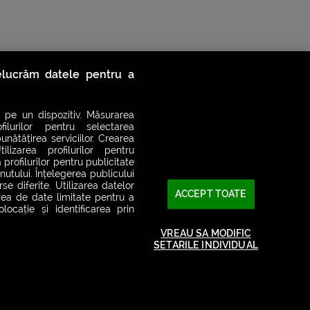
relucrăm datele pentru a
 pe un dispozitiv. Măsurarea
filurilor pentru selectarea
unătățirea serviciilor. Crearea
ilizarea profilurilor pentru
 profilurilor pentru publicitate
utului. Înțelegerea publicului
se diferite. Utilizarea datelor
ACCEPT TOATE
area de date limitate pentru a
ocație și identificarea prin
2026© SMART RADIO. Toate drepturile rezervate
VREAU SA MODIFIC
SETARILE INDIVIDUAL