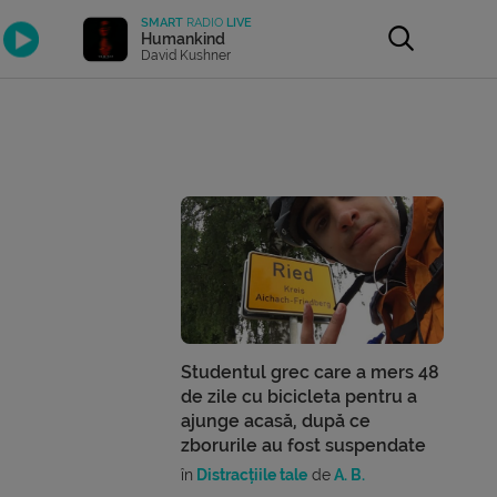
SMART
RADIO
LIVE
Humankind
David Kushner
Studentul grec care a mers 48
de zile cu bicicleta pentru a
ajunge acasă, după ce
zborurile au fost suspendate
în
Distracțiile tale
de
A. B.