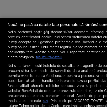
Nouă ne pasă ca datele tale personale să rămână conf
Noi și partenerii noștri
589
stocăm și/sau accesăm informații pe
precum identificatorii cookie unici pentru prelucrarea datelor c
Puteți accepta sau gestiona preferințele dvs. făcând clic ma
puteți opune utilizării unui interes legitim în orice moment pe p
confidențialitate. Aceste alegeri vor fi raportate partenerilor
ȘTIRI
SMART SHORTS
LIVE FEVER
BRUN
afecta navigarea.
Mai multe detalii
ASCULTĂ ACUM RADIOURILE SMART
Noi si partenerii nostri (retelele de socializare si agentiile de p
precum si furnizorii nostri de servicii de date analitice) prel
Termeni și condiții
|
Politica de confidențialitate
|
Politica de
permite website-ului sa functioneze, pentru a personaliza conti
Contact:
office@smartradio.ro
publicitare afisate in functie de interesele si/sau profilul dvs
functionalitati aferente retelelor de socializare si pentru a 
website. Beneficiati de drepturile prevazute de art. 15-22 din 
prelucrarea datelor cu caracter personal. Aceste drepturi pot
modalitatea indicata
. Prin click pe “ACCEPT TOATE”, ac
aici
tuturor Tehnologiilor de tip Cookie, care implica inclusiv acceptu