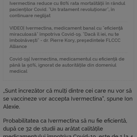
Ivermectina reduce cu 80% rata mortalității în rândul
pacienților Covid. "Un tratament revoluționar", în
continuare neglijat
VIDEO| Ivermectina, medicament banal cu "eficiență
miraculoasă" împotriva Covid-19. "Dacă îl iei, nu te
îmbolnăvești" - dr. Pierre Kory, președintele FLCCC
Alliance
Covid-19| Ivermectina, medicamentul cu eficiență de
până la 90%, ignorat de autoritățile din domeniul
medical
„Sunt încrezător că mulți dintre cei care nu vor să
se vaccineze vor accepta Ivermectina”, spune Ion
Alexie.
Probabilitatea ca Ivermectina să nu fie eficientă,
după ce 32 de studii au arătat calitățile
medicamentului împotriva Covid-19, este de 1 la 4