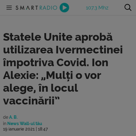
107.3 Mhz
Statele Unite aprobă
utilizarea Ivermectinei
împotriva Covid. Ion
Alexie: „Mulți o vor
alege, în locul
vaccinării”
de
A. B.
în
News Wall-ul tău
19 ianuarie 2021 | 18:47