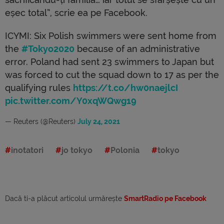
eșec total”, scrie ea pe Facebook.
ICYMI: Six Polish swimmers were sent home from
the
#Tokyo2020
because of an administrative
error. Poland had sent 23 swimmers to Japan but
was forced to cut the squad down to 17 as per the
qualifying rules
https://t.co/hw0naejlcI
pic.twitter.com/Y0xqWQwg19
— Reuters (@Reuters)
July 24, 2021
inotatori
jo tokyo
Polonia
tokyo
Dacă ti-a plăcut articolul urmărește
SmartRadio pe Facebook