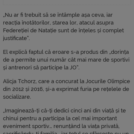
„Nu ar fi trebuit să se întâmple așa ceva, iar
reacția înotătorilor, starea lor, atacul asupra
Federeției de Natație sunt de înțeles și complet
justificate”.
El explică faptul că eroare s-a produs din „dorința
de a permite unui număr cât mai mare de sportivi
și antrenori să participe la JO”.
Alicja Tchorz, care a concurat la Jocurile Olimpice
din 2012 și 2016, și-a exprimat furia pe rețelele de
socializare.
„Imaginează-ți că-ți dedici cinci ani din viață și te
chinui pentru a participa la cel mai important
eveniment sportiv… renunțând la viața privată,
sacrificându-ți familia… iar totul se sfârșește cu un