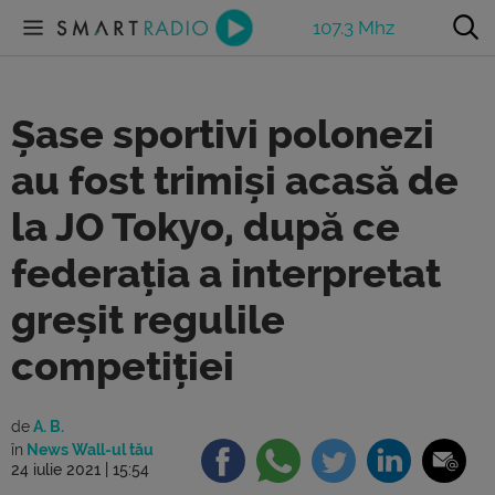
107.3 Mhz
Șase sportivi polonezi
au fost trimiși acasă de
la JO Tokyo, după ce
federația a interpretat
greșit regulile
competiției
de
A. B.
în
News Wall-ul tău
24 iulie 2021 | 15:54