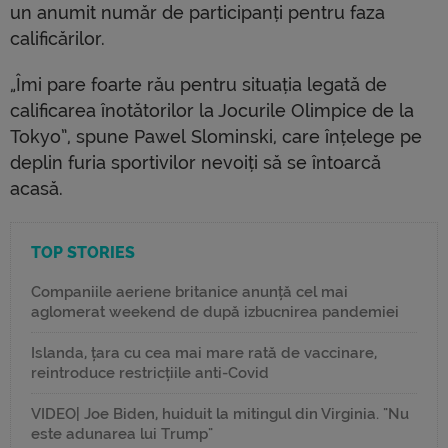
un anumit număr de participanți pentru faza
calificărilor.
„Îmi pare foarte rău pentru situația legată de
calificarea înotătorilor la Jocurile Olimpice de la
Tokyo”, spune Pawel Slominski, care înțelege pe
deplin furia sportivilor nevoiți să se întoarcă
acasă.
TOP STORIES
Companiile aeriene britanice anunță cel mai
aglomerat weekend de după izbucnirea pandemiei
Islanda, țara cu cea mai mare rată de vaccinare,
reintroduce restricțiile anti-Covid
VIDEO| Joe Biden, huiduit la mitingul din Virginia. "Nu
este adunarea lui Trump"