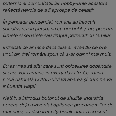
puternic al comunității, iar hobby-urile acestora
reflectă nevoia de a fi aproape de ceilalți;
În perioada pandemiei, românii au înlocuit
socializarea în persoană cu noi hobby-uri, precum
filmele și serialele sau timpul petrecut cu familia;
Întrebați ce ar face dacă ziua ar avea 26 de ore,
unul din trei români spun că s-ar odihni mai mult.
Eu as vrea să aflu care sunt obiceiurile dobândite
și care vor râmâne în every day life. Ce rutină
nouă datorată COVID-ului va apărea și cum ne va
influenta viața?
Netflix a introdus butonul de shuffle, industria
horeca deja a inventat opțiunea precomenzilor de
mâncare, au dispărut city break-urile, a crescut