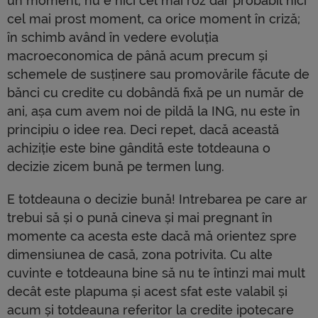
un moment, nu e nici cel mai roz dar probabil nici
cel mai prost moment, ca orice moment în criză;
în schimb având în vedere evoluția
macroeconomica de până acum precum și
schemele de susținere sau promovările făcute de
bănci cu credite cu dobândă fixă pe un număr de
ani, așa cum avem noi de pildă la ING, nu este în
principiu o idee rea. Deci repet, dacă această
achiziție este bine gândită este totdeauna o
decizie zicem bună pe termen lung.
E totdeauna o decizie bună! Intrebarea pe care ar
trebui să și o pună cineva și mai pregnant în
momente ca acesta este dacă mă orientez spre
dimensiunea de casă, zona potrivita. Cu alte
cuvinte e totdeauna bine să nu te întinzi mai mult
decât este plapuma și acest sfat este valabil și
acum și totdeauna referitor la credite ipotecare