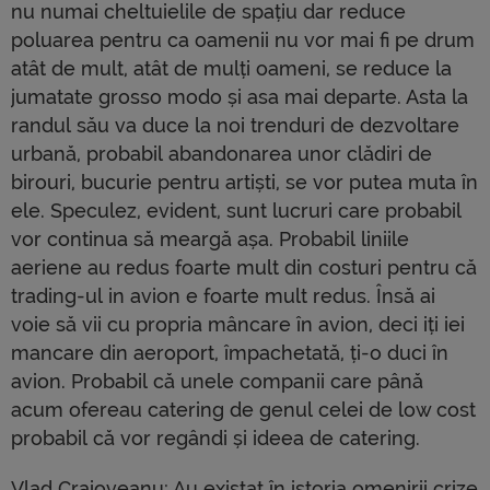
nu numai cheltuielile de spațiu dar reduce
poluarea pentru ca oamenii nu vor mai fi pe drum
atât de mult, atât de mulți oameni, se reduce la
jumatate grosso modo și asa mai departe. Asta la
randul său va duce la noi trenduri de dezvoltare
urbană, probabil abandonarea unor clădiri de
birouri, bucurie pentru artiști, se vor putea muta în
ele. Speculez, evident, sunt lucruri care probabil
vor continua să meargă așa. Probabil liniile
aeriene au redus foarte mult din costuri pentru că
trading-ul in avion e foarte mult redus. Însă ai
voie să vii cu propria mâncare în avion, deci iți iei
mancare din aeroport, împachetată, ți-o duci în
avion. Probabil că unele companii care până
acum ofereau catering de genul celei de low cost
probabil că vor regândi și ideea de catering.
Vlad Craioveanu: Au existat în istoria omenirii crize