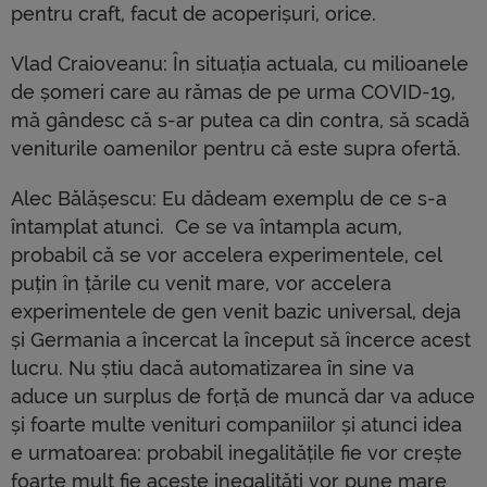
pentru craft, facut de acoperișuri, orice.
Vlad Craioveanu: În situația actuala, cu milioanele
de șomeri care au rămas de pe urma COVID-19,
mă gândesc că s-ar putea ca din contra, să scadă
veniturile oamenilor pentru că este supra ofertă.
Alec Bălășescu: Eu dădeam exemplu de ce s-a
întamplat atunci. Ce se va întampla acum,
probabil că se vor accelera experimentele, cel
puțin în țările cu venit mare, vor accelera
experimentele de gen venit bazic universal, deja
și Germania a încercat la început să încerce acest
lucru. Nu știu dacă automatizarea în sine va
aduce un surplus de forță de muncă dar va aduce
și foarte multe venituri companiilor și atunci idea
e urmatoarea: probabil inegalitățile fie vor crește
foarte mult fie aceste inegalități vor pune mare