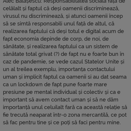
Alec Bălășescu: Responsabilitatea socială față de
celălalt și faptul că deși oamenii discriminează,
virusul nu discriminează, și atunci oamenii încep
să se simtă responsabili unul față de altul, că
realizarea faptului că deși totul e digital acum de
fapt economia depinde de corp, de noi, de
sănătate, și realizarea faptului ca un sistem de
sănătate total grivat (?) de fapt nu e foarte bun în
caz de pandemie, se vede cazul Statelor Unite și
un al treilea exemplu, importanța contactului
uman și implicit faptul ca oamenii si au dat seama
ca un lockdown de fapt pune foarte mare
presiune pe mental individual și colectiv și ca e
important să avem contact uman și să ne dăm
importanță unul celuilalt fară ca această relație să
fie trecută neaparat într-o zona mercantilă, ce pot
să fac pentru tine și ce poți să faci pentru mine.