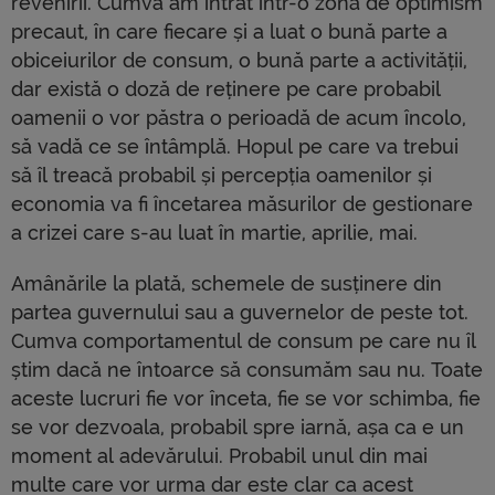
revenirii. Cumva am intrat într-o zonă de optimism
precaut, în care fiecare și a luat o bună parte a
obiceiurilor de consum, o bună parte a activității,
dar există o doză de reținere pe care probabil
oamenii o vor păstra o perioadă de acum încolo,
să vadă ce se întâmplă. Hopul pe care va trebui
să îl treacă probabil și percepția oamenilor și
economia va fi încetarea măsurilor de gestionare
a crizei care s-au luat în martie, aprilie, mai.
Amânările la plată, schemele de susținere din
partea guvernului sau a guvernelor de peste tot.
Cumva comportamentul de consum pe care nu îl
știm dacă ne întoarce să consumăm sau nu. Toate
aceste lucruri fie vor înceta, fie se vor schimba, fie
se vor dezvoala, probabil spre iarnă, așa ca e un
moment al adevărului. Probabil unul din mai
multe care vor urma dar este clar ca acest