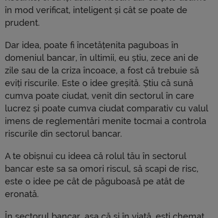
în mod verificat, inteligent și cât se poate de
prudent.
Dar idea, poate fi încetățenita paguboas în
domeniul bancar, în ultimii, eu știu, zece ani de
zile sau de la criza încoace, a fost că trebuie să
eviți riscurile. Este o idee greșită. Știu că sună
cumva poate ciudat, venit din sectorul în care
lucrez și poate cumva ciudat comparativ cu valul
imens de reglementări menite tocmai a controla
riscurile din sectorul bancar.
A te obișnui cu ideea că rolul tău în sectorul
bancar este sa sa omori riscul, să scapi de risc,
este o idee pe cât de păguboasă pe atât de
eronată.
În sectorul bancar, așa că și în viață, ești chemat