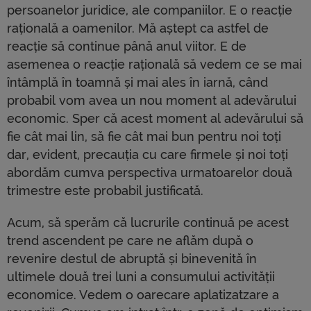
persoanelor juridice, ale companiilor. E o reacție
rațională a oamenilor. Mă aștept ca astfel de
reacție să continue până anul viitor. E de
asemenea o reacție rațională să vedem ce se mai
întâmplă în toamnă și mai ales în iarnă, când
probabil vom avea un nou moment al adevărului
economic. Sper că acest moment al adevărului să
fie cât mai lin, să fie cât mai bun pentru noi toți
dar, evident, precauția cu care firmele și noi toți
abordăm cumva perspectiva urmatoarelor două
trimestre este probabil justificată.
Acum, să sperăm că lucrurile continuă pe acest
trend ascendent pe care ne aflăm după o
revenire destul de abruptă și binevenită în
ultimele două trei luni a consumului activității
economice. Vedem o oarecare aplatizatzare a