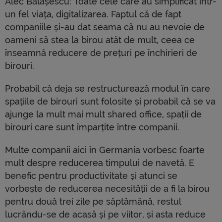
Alec Bălășescu: Toate cele care au simplificat într-
un fel viața, digitalizarea. Faptul că de fapt
companiile și-au dat seama că nu au nevoie de
oameni să stea la birou atât de mult, ceea ce
înseamnă reducere de prețuri pe închirieri de
birouri.
Probabil că deja se restructurează modul în care
spațiile de birouri sunt folosite și probabil că se va
ajunge la mult mai mult shared office, spații de
birouri care sunt împarțite între companii.
Multe companii aici în Germania vorbesc foarte
mult despre reducerea timpului de navetă. E
benefic pentru productivitate și atunci se
vorbește de reducerea necesității de a fi la birou
pentru două trei zile pe săptămână, restul
lucrându-se de acasă și pe viitor, și asta reduce