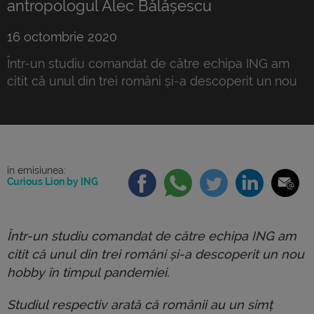
antropologul Alec Bălășescu
16 octombrie 2020
Într-un studiu comandat de către echipa ING am
citit că unul din trei români și-a descoperit un nou
hobby în timpul pandemiei. Studiul respectiv arată
că românii au un simț puternic al comunității, iar
hobby-urile acestora reflectă nevoia de a fi
aproape de ceilalți; În perioada pandemiei, românii
au înlocuit socializarea în persoană cu noi […]
în emisiunea:
Curious Lion by ING
Într-un studiu comandat de c
ătre echipa ING am
citit că
unul din trei români și-a descoperit un nou
hobby în timpul pandemiei.
Studiul respectiv arată că românii au un simț