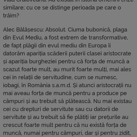
similare; cu ce se distinge perioada pe care o
trăim?
Alec Bălășescu: Absolut. Ciuma bubonică, plaga
din Evul Mediu, a fost extrem de transformative,
de fapt plăgii din evul mediu din Europa îi
datorăm apariția scăderii puterii clasei aristocrate
și apariția burgheziei pentru că forța de muncă a
scazut foarte mult, au murit foarte mulți, mai ales
cei in relații de servitudine, cum se numesc,
iobagi, în România s.a.m.d. Și atunci aristocrații nu
mai aveau forța de muncă pentru a produce pe
câmpuri și au trebuit să plătească. Nu mai existau
cei cu drepturi de servitute sau cu datorii de
servitute și au trebuit să fie plătiți iar prețurile au
crescut foarte mult pentru că nu există forța de
muncă, numai pentru câmpuri, dar și pentru zidit,