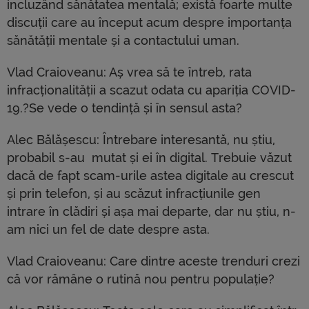
incluzând sănătatea mentală; există foarte multe
discuții care au început acum despre importanța
sănătății mentale și a contactului uman.
Vlad Craioveanu: Aș vrea să te întreb, rata
infracționalității a scazut odata cu apariția COVID-
19.?Se vede o tendință și în sensul asta?
Alec Bălășescu: Întrebare interesantă, nu știu,
probabil s-au mutat și ei în digital. Trebuie văzut
dacă de fapt scam-urile astea digitale au crescut
și prin telefon, și au scăzut infracțiunile gen
intrare în clădiri și așa mai departe, dar nu știu, n-
am nici un fel de date despre asta.
Vlad Craioveanu: Care dintre aceste trenduri crezi
că vor rămâne o rutină nou pentru populație?