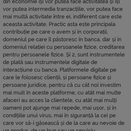
din economie iși vor putea face activitatea și iși
vor putea intermedia tranzacțiile, vor putea face
mai multă activitate între ei, indiferent care este
aceasta activitate. Practic asta este principala
contribuție pe care o avem și în corporații,
domeniul pe care îl păstoresc în banca, dar și în
domeniul relației cu persoanele fizice, creditarea
pentru persoanele fizice. Și 2, sunt instrumentele
de plată sau instrumentele digitale de
interacțiune cu banca. Platformele digitale pe
care le folosesc clienții, și persoane fizice și
persoane juridice, pentru că cu cât noi investim
mai mult în aceste platforme, cu atât mai multe
afaceri au acces la clientele, cu atât mai mulți
oameni pot ajunge mai repede, mai ușor, și în
condițiile unui virus, mai în siguranță la cei pe
care vor să-i găsească și de la care au nevoie de
un produs, de un bun sau un serviciu.