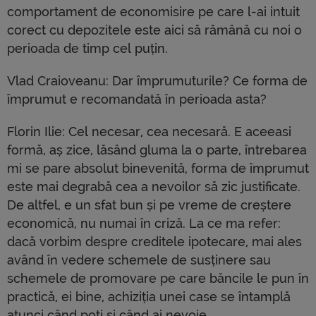
comportament de economisire pe care l-ai intuit
corect cu depozitele este aici să rămână cu noi o
perioada de timp cel puțin.
Vlad Craioveanu: Dar împrumuturile? Ce forma de
împrumut e recomandată în perioada asta?
Florin Ilie: Cel necesar, cea necesară. E aceeasi
formă, aș zice, lăsând gluma la o parte, întrebarea
mi se pare absolut binevenită, forma de împrumut
este mai degrabă cea a nevoilor să zic justificate.
De altfel, e un sfat bun și pe vreme de creștere
economică, nu numai în criză. La ce ma refer:
dacă vorbim despre creditele ipotecare, mai ales
având în vedere schemele de susținere sau
schemele de promovare pe care băncile le pun în
practică, ei bine, achiziția unei case se întamplă
atunci când poți și când ai nevoie.