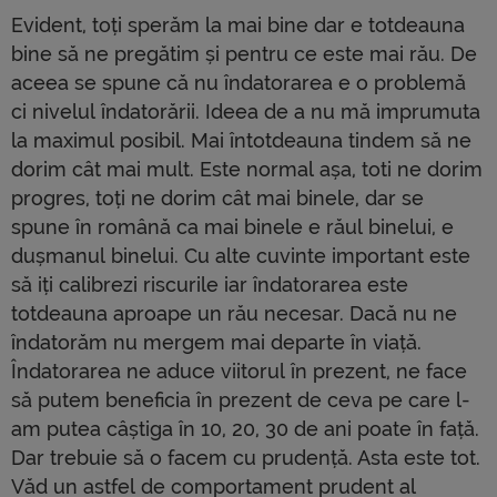
Evident, toți sperăm la mai bine dar e totdeauna
bine să ne pregătim și pentru ce este mai rău. De
aceea se spune că nu îndatorarea e o problemă
ci nivelul îndatorării. Ideea de a nu mă imprumuta
la maximul posibil. Mai întotdeauna tindem să ne
dorim cât mai mult. Este normal așa, toti ne dorim
progres, toți ne dorim cât mai binele, dar se
spune în română ca mai binele e răul binelui, e
dușmanul binelui. Cu alte cuvinte important este
să iți calibrezi riscurile iar îndatorarea este
totdeauna aproape un rău necesar. Dacă nu ne
îndatorăm nu mergem mai departe în viață.
Îndatorarea ne aduce viitorul în prezent, ne face
să putem beneficia în prezent de ceva pe care l-
am putea câștiga în 10, 20, 30 de ani poate în față.
Dar trebuie să o facem cu prudență. Asta este tot.
Văd un astfel de comportament prudent al