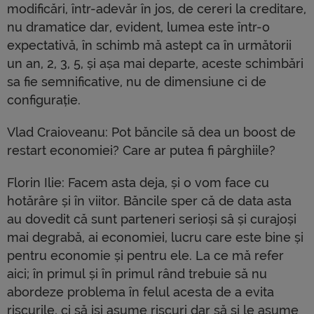
modificări, într-adevăr în jos, de cereri la creditare,
nu dramatice dar, evident, lumea este într-o
expectativă, în schimb mă astept ca în următorii
un an, 2, 3, 5, și așa mai departe, aceste schimbări
sa fie semnificative, nu de dimensiune ci de
configurație.
Vlad Craioveanu: Pot băncile să dea un boost de
restart economiei? Care ar putea fi pârghiile?
Florin Ilie: Facem asta deja, și o vom face cu
hotărâre și în viitor. Băncile sper că de data asta
au dovedit că sunt parteneri serioși sâ și curajoși
mai degrabă, ai economiei, lucru care este bine și
pentru economie și pentru ele. La ce mă refer
aici; în primul și în primul rând trebuie să nu
abordeze problema în felul acesta de a evita
riscurile, ci să iși asume riscuri dar să și le asume