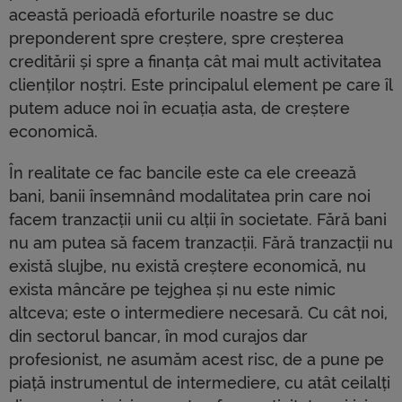
această perioadă eforturile noastre se duc
preponderent spre creștere, spre creșterea
creditării și spre a finanța cât mai mult activitatea
clienților noștri. Este principalul element pe care îl
putem aduce noi în ecuația asta, de creștere
economică.
În realitate ce fac bancile este ca ele creează
bani, banii însemnând modalitatea prin care noi
facem tranzacții unii cu alții în societate. Fără bani
nu am putea să facem tranzacții. Fără tranzacții nu
există slujbe, nu există creștere economică, nu
exista mâncăre pe tejghea și nu este nimic
altceva; este o intermediere necesară. Cu cât noi,
din sectorul bancar, în mod curajos dar
profesionist, ne asumăm acest risc, de a pune pe
piață instrumentul de intermediere, cu atât ceilalți