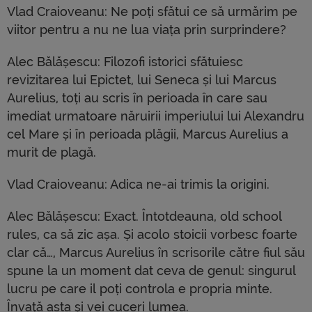
Vlad Craioveanu: Ne poți sfătui ce să urmărim pe
viitor pentru a nu ne lua viața prin surprindere?
Alec Bălășescu: Filozofi istorici sfătuiesc
revizitarea lui Epictet, lui Seneca și lui Marcus
Aurelius, toți au scris în perioada în care sau
imediat urmatoare năruirii imperiului lui Alexandru
cel Mare și în perioada plăgii, Marcus Aurelius a
murit de plagă.
Vlad Craioveanu: Adica ne-ai trimis la origini.
Alec Bălășescu: Exact. Întotdeauna, old school
rules, ca să zic așa. Și acolo stoicii vorbesc foarte
clar că…, Marcus Aurelius în scrisorile către fiul său
spune la un moment dat ceva de genul: singurul
lucru pe care il poți controla e propria minte.
Învață asta și vei cuceri lumea.