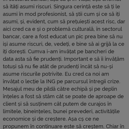
să itâți asumi riscuri. Singura cerință este să ți le
asumi în mod profesionist, să știi cum și ce să iți
asumi, și, evident, cum să prețuiești acest risc, dar
aici cred ca e și o problemă culturală, în sectorul
bancar, care a fost educat un pic prea bine să nu
iși asume riscuri, de, vedeți, e bine să ai grijă la ce
iți dorești. Cumva i-am invățat pe bancheri de
data asta să fie prudenți. Important e să îi învățăm
totuși să nu fie atât de prudenți încât să nu-și
asume riscurile potrivite. Eu cred ca noi am
învățat o lecție la ING pe parcursul întregii crize.
Mesajul meu de pildă către echipă și pe deplin
înțeles a fost să stăm cât se poate de aproape de
client și să susținem cât putem de curajos în
limitele, bineințeles, bunei prevederi, activitățile
economice și de creștere. Așa cș ce ne
propunem în continuare este să creștem. Chiar în