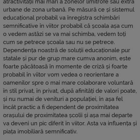
atractivității mai mari a zonelor limitrofe sau extra
urbane de zona urbană. Pe măsură ce și sistemul
educațional probabil va înregistra schimbări
semnificative în viitor probabil că școala așa cum
o vedem astăzi se va mai schimba, vedem toți
cum se petrece școala sau nu se petrece.
Dependența noastră de soluții educaționale pur
statale și pur de grup mare cumva anonim, este
foarte păcătoasă în momente de criză și foarte
probabil în viitor vom vedea o reorientare a
oamenilor spre o mai mare colaborare voluntară
în stil privat, în privat, după afinități de valori poate,
și nu numai de venituri a populației, în așa fel
încât practic a fi dependent de proximitatea
orașului de proximitatea școlii și așa mai departe
va deveni un pic diferit în viitor. Asta va influența și
piața imobiliară semnificativ.