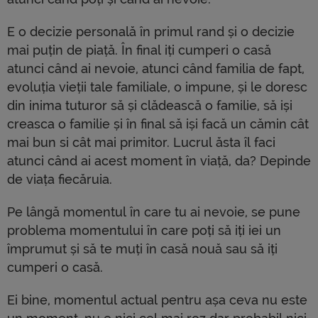
E o decizie personală în primul rand și o decizie
mai puțin de piață. În final iți cumperi o casă
atunci când ai nevoie, atunci când familia de fapt,
evoluția vieții tale familiale, o impune, și le doresc
din inima tuturor să și clădească o familie, să iși
creasca o familie și în final să iși facă un cămin cât
mai bun si cât mai primitor. Lucrul ăsta îl faci
atunci când ai acest moment în viață, da? Depinde
de viața fiecăruia.
Pe lângă momentul în care tu ai nevoie, se pune
problema momentului în care poți să iți iei un
împrumut și să te muți în casă nouă sau să iți
cumperi o casă.
Ei bine, momentul actual pentru așa ceva nu este