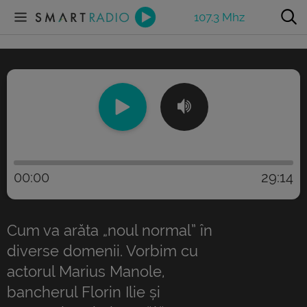
107.3 Mhz
00:00
29:14
Cum va arăta „noul normal” în
diverse domenii. Vorbim cu
actorul Marius Manole,
bancherul Florin Ilie și