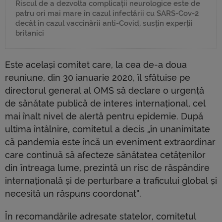
Riscul de a dezvolta complicații neurologice este de
patru ori mai mare în cazul infectării cu SARS-Cov-2
decât în cazul vaccinării anti-Covid, susțin experții
britanici
Este același comitet care, la cea de-a doua
reuniune, din 30 ianuarie 2020, îl sfătuise pe
directorul general al OMS să declare o urgență
de sănătate publică de interes internațional, cel
mai înalt nivel de alertă pentru epidemie. După
ultima întâlnire, comitetul a decis „în unanimitate
că pandemia este încă un eveniment extraordinar
care continuă să afecteze sănătatea cetățenilor
din întreaga lume, prezintă un risc de răspândire
internațională și de perturbare a traficului global și
necesită un răspuns coordonat”.
În recomandările adresate statelor, comitetul