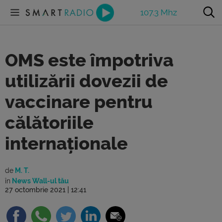
107.3 Mhz
OMS este împotriva
utilizării dovezii de
vaccinare pentru
călătoriile
internaționale
de
M. T.
în
News Wall-ul tău
27 octombrie 2021 | 12:41