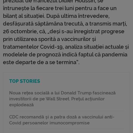
prezidat de francezul Didier Houssin, se
întrunește la fiecare trei luni pentru a face un
bilanț al situației. După ultima întrevedere,
desfășurată săptămâna trecută, a transmis marți,
26 octombrie, că, „deși s-au înregistrat progrese
prin utilizarea sporită a vaccinurilor și
tratamentelor Covid-19, analiza situației actuale și
modelele de prognoză indică faptul că pandemia
este departe de a se termina”.
TOP STORIES
Noua rețea socială a lui Donald Trump fascinează
investitorii de pe Wall Street. Prețul acțiunilor
explodează
CDC recomandă și a patra doză a vaccinului anti-
Covid persoanelor imunocompromise