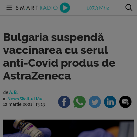
107.3 Mhz
Bulgaria suspendă
vaccinarea cu serul
anti-Covid produs de
AstraZeneca
de
A. B.
în
News Wall-ul tău
12 martie 2021 | 13:13