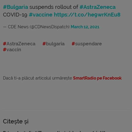
#Bulgaria
suspends rollout of
#AstraZeneca
COVID-19
#vaccine
https://t.co/he9wrKnEu8
— CDE News (@CDNewsDispatch)
March 12, 2021
AstraZeneca
bulgaria
suspendare
vaccin
Dacă ti-a plăcut articolul urmărește
SmartRadio pe Facebook
Citește și