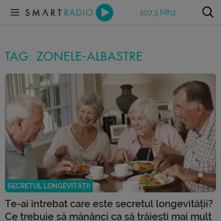
107.3 Mhz
TAG: ZONELE-ALBASTRE
SECRETUL LONGEVITĂȚII
Te-ai întrebat care este secretul longevității?
Ce trebuie să mănânci ca să trăiești mai mult