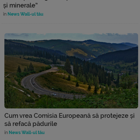
și minerale”
în
News Wall-ul tău
Cum vrea Comisia Europeană să protejeze și
să refacă pădurile
în
News Wall-ul tău