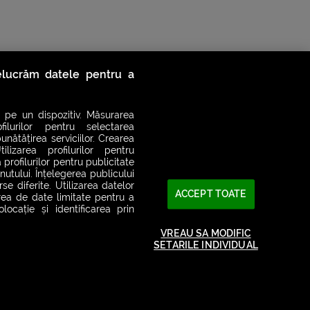
relucrăm datele pentru a
 pe un dispozitiv. Măsurarea
filurilor pentru selectarea
unătățirea serviciilor. Crearea
ilizarea profilurilor pentru
 profilurilor pentru publicitate
utului. Înțelegerea publicului
se diferite. Utilizarea datelor
ACCEPT TOATE
area de date limitate pentru a
ocație și identificarea prin
2026© SMART RADIO. Toate drepturile rezervate
VREAU SA MODIFIC
SETARILE INDIVIDUAL