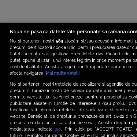
Nouă ne pasă ca datele tale personale să rămână conf
Noi și partenerii noștri
589
stocăm și/sau accesăm informații pe
precum identificatorii cookie unici pentru prelucrarea datelor c
Puteți accepta sau gestiona preferințele dvs. făcând clic ma
puteți opune utilizării unui interes legitim în orice moment pe p
confidențialitate. Aceste alegeri vor fi raportate partenerilor
ȘTIRI
SMART SHORTS
LIVE FEVER
BRUN
afecta navigarea.
Mai multe detalii
ASCULTĂ ACUM RADIOURILE SMART
Noi si partenerii nostri (retelele de socializare si agentiile de p
precum si furnizorii nostri de servicii de date analitice) prel
Termeni și condiții
|
Politica de confidențialitate
|
Politica de
permite website-ului sa functioneze, pentru a personaliza conti
Contact:
office@smartradio.ro
publicitare afisate in functie de interesele si/sau profilul dvs
functionalitati aferente retelelor de socializare si pentru a 
website. Beneficiati de drepturile prevazute de art. 15-22 din 
prelucrarea datelor cu caracter personal. Aceste drepturi pot
modalitatea indicata
. Prin click pe “ACCEPT TOATE”, ac
aici
tuturor Tehnologiilor de tip Cookie, care implica inclusiv acceptu