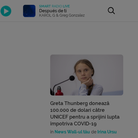
SMART
RADIO
LIVE
Después de ti
KAROL G & Greg Gonzalez
Greta Thunberg donează
100.000 de dolari către
UNICEF pentru a sprijini lupta
împotriva COVID-19
în
News Wall-ul tău
de
Irina Ursu