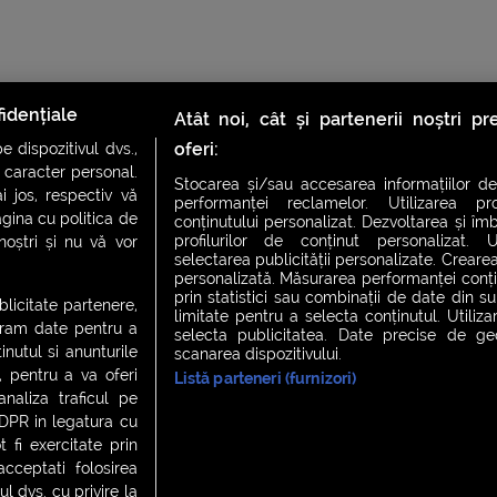
idențiale
Atât noi, cât și partenerii noștri p
oferi:
 dispozitivul dvs.,
u caracter personal.
Stocarea și/sau accesarea informațiilor de
i jos, respectiv vă
performanței reclamelor. Utilizarea pro
agina cu politica de
conținutului personalizat. Dezvoltarea și îmb
profilurilor de conținut personalizat. Ut
 noștri și nu vă vor
CH FEVER
NIGHT FEVER
LIVE FEVER CONCERT
selectarea publicității personalizate. Crearea
personalizată. Măsurarea performanței conțin
prin statistici sau combinații de date din sur
ublicitate partenere,
limitate pentru a selecta conținutul. Utiliz
ucram date pentru a
selecta publicitatea. Date precise de geol
 cookies
|
Contact
nutul si anunturile
scanarea dispozitivului.
., pentru a va oferi
Listă parteneri (furnizori)
analiza traficul pe
GDPR in legatura cu
 fi exercitate prin
ceptati folosirea
l dvs. cu privire la