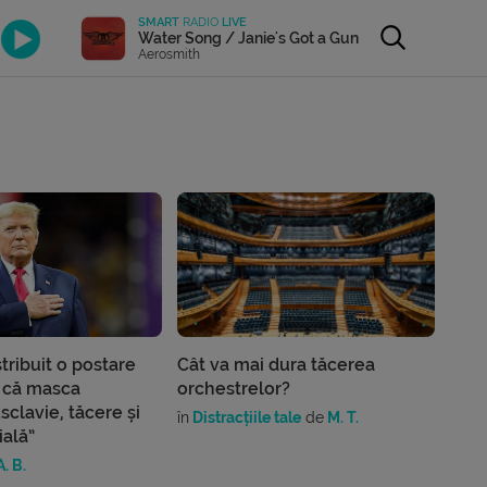
SMART
RADIO
LIVE
Water Song / Janie's Got a Gun
Aerosmith
tribuit o postare
Cât va mai dura tăcerea
 că masca
orchestrelor?
sclavie, tăcere și
în
Distracțiile tale
de
M. T.
ială”
. B.