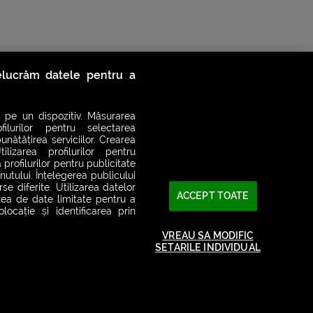
relucrăm datele pentru a
 pe un dispozitiv. Măsurarea
filurilor pentru selectarea
unătățirea serviciilor. Crearea
ilizarea profilurilor pentru
 profilurilor pentru publicitate
utului. Înțelegerea publicului
se diferite. Utilizarea datelor
ACCEPT TOATE
area de date limitate pentru a
ocație și identificarea prin
VREAU SA MODIFIC
2026© SMART RADIO. Toate drepturile rezervate
SETARILE INDIVIDUAL