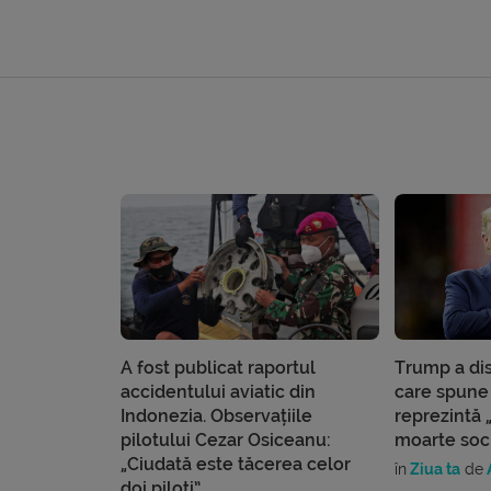
A fost publicat raportul
Trump a dis
accidentului aviatic din
care spune
Indonezia. Observațiile
reprezintă „
pilotului Cezar Osiceanu:
moarte soc
„Ciudată este tăcerea celor
în
Ziua ta
de
A
doi piloți”