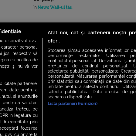
în
News Wall-ul tău
idențiale
Atât noi, cât și partenerii noștri p
oferi:
 dispozitivul dvs.,
u caracter personal.
Stocarea și/sau accesarea informațiilor de
i jos, respectiv vă
performanței reclamelor. Utilizarea pro
agina cu politica de
conținutului personalizat. Dezvoltarea și îmb
profilurilor de conținut personalizat. Ut
 noștri și nu vă vor
selectarea publicității personalizate. Crearea
personalizată. Măsurarea performanței conțin
CH FEVER
NIGHT FEVER
LIVE FEVER CONCERT
prin statistici sau combinații de date din sur
ublicitate partenere,
limitate pentru a selecta conținutul. Utiliz
ucram date pentru a
selecta publicitatea. Date precise de geol
nutul si anunturile
scanarea dispozitivului.
., pentru a va oferi
Listă parteneri (furnizori)
 cookies
|
Contact
analiza traficul pe
GDPR in legatura cu
 fi exercitate prin
ceptati folosirea
l dvs. cu privire la