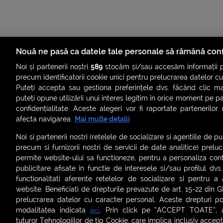
Nouă ne pasă ca datele tale personale să rămână conf
Noi și partenerii noștri
589
stocăm și/sau accesăm informații pe
precum identificatorii cookie unici pentru prelucrarea datelor c
Puteți accepta sau gestiona preferințele dvs. făcând clic ma
puteți opune utilizării unui interes legitim în orice moment pe p
confidențialitate. Aceste alegeri vor fi raportate partenerilor
afecta navigarea.
Mai multe detalii
ȘTIRI
SMART SHORTS
LIVE FEVER
BRUN
Noi si partenerii nostri (retelele de socializare si agentiile de p
precum si furnizorii nostri de servicii de date analitice) prel
ASCULTĂ ACUM RADIOURILE SMART
permite website-ului sa functioneze, pentru a personaliza conti
publicitare afisate in functie de interesele si/sau profilul dvs
Termeni și condiții
|
Politica de confidențialitate
|
Politica de
functionalitati aferente retelelor de socializare si pentru a 
Contact:
office@smartradio.ro
website. Beneficiati de drepturile prevazute de art. 15-22 din 
prelucrarea datelor cu caracter personal. Aceste drepturi pot
modalitatea indicata
. Prin click pe “ACCEPT TOATE”, ac
aici
tuturor Tehnologiilor de tip Cookie, care implica inclusiv acceptu