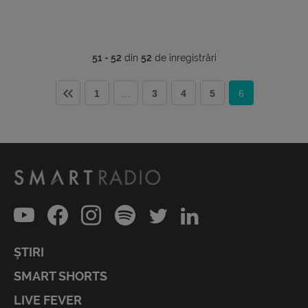
51 - 52
din
52
de înregistrări
1
…
3
4
5
6
ȘTIRI
SMART SHORTS
LIVE FEVER