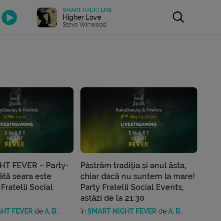
SMART
RADIO
LIVE
Higher Love
Steve Winwood
HT FEVER – Party-
Păstrăm tradiția și anul ăsta,
ătă seara este
chiar dacă nu suntem la mare!
Fratelli Social
Party Fratelli Social Events,
astăzi de la 21:30
HT FEVER
de
A. B.
în
SMART NIGHT FEVER
de
A. B.