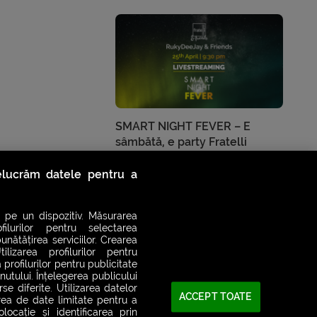
SMART NIGHT FEVER – E
sâmbătă, e party Fratelli
Social Events
relucrăm datele pentru a
în
SMART NIGHT FEVER
de
A. B.
 pe un dispozitiv. Măsurarea
filurilor pentru selectarea
unătățirea serviciilor. Crearea
ilizarea profilurilor pentru
 profilurilor pentru publicitate
utului. Înțelegerea publicului
se diferite. Utilizarea datelor
ACCEPT TOATE
area de date limitate pentru a
ocație și identificarea prin