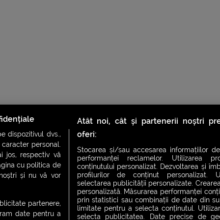
idențiale
Atât noi, cât și partenerii noștri p
oferi:
 dispozitivul dvs.,
u caracter personal.
Stocarea și/sau accesarea informațiilor de
i jos, respectiv vă
performanței reclamelor. Utilizarea pro
agina cu politica de
conținutului personalizat. Dezvoltarea și îmb
profilurilor de conținut personalizat. Ut
 noștri și nu vă vor
selectarea publicității personalizate. Crearea
personalizată. Măsurarea performanței conțin
prin statistici sau combinații de date din sur
ublicitate partenere,
limitate pentru a selecta conținutul. Utiliz
ucram date pentru a
selecta publicitatea. Date precise de geol