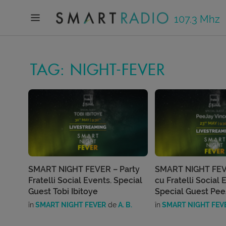
107.3 Mhz
TAG: NIGHT-FEVER
SMART NIGHT FEVER – Party
SMART NIGHT FEV
Fratelli Social Events. Special
cu Fratelli Social 
Guest Tobi Ibitoye
Special Guest Pee
în
SMART NIGHT FEVER
de
A. B.
în
SMART NIGHT FEV