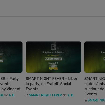
ER – Party
SMART NIGHT FEVER – Liber
SMART NIG
Events.
la party, cu Fratelli Social
ul de sâmb
Jay Vincent
Events
susținut de 
Events
ER
de
A. B.
în
SMART NIGHT FEVER
de
A. B.
în
SMART NIG