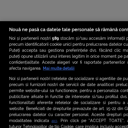
Nouă ne pasă ca datele tale personale să rămână conf
Noi și partenerii noștri
589
stocăm și/sau accesăm informații pe
precum identificatorii cookie unici pentru prelucrarea datelor c
Puteți accepta sau gestiona preferințele dvs. făcând clic ma
puteți opune utilizării unui interes legitim în orice moment pe p
confidențialitate. Aceste alegeri vor fi raportate partenerilor
ȘTIRI
SMART SHORTS
LIVE FEVER
BRUN
afecta navigarea.
Mai multe detalii
ASCULTĂ ACUM RADIOURILE SMART
Noi si partenerii nostri (retelele de socializare si agentiile de p
precum si furnizorii nostri de servicii de date analitice) prel
Termeni și condiții
|
Politica de confidențialitate
|
Politica de
permite website-ului sa functioneze, pentru a personaliza conti
Contact:
office@smartradio.ro
publicitare afisate in functie de interesele si/sau profilul dvs
functionalitati aferente retelelor de socializare si pentru a 
website. Beneficiati de drepturile prevazute de art. 15-22 din 
prelucrarea datelor cu caracter personal. Aceste drepturi pot
modalitatea indicata
. Prin click pe “ACCEPT TOATE”, ac
aici
tuturor Tehnologiilor de tip Cookie, care implica inclusiv acceptu