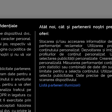
idențiale
Atât noi, cât și partenerii noștri p
oferi:
 dispozitivul dvs.,
u caracter personal.
Stocarea și/sau accesarea informațiilor de
i jos, respectiv vă
performanței reclamelor. Utilizarea pro
agina cu politica de
conținutului personalizat. Dezvoltarea și îmb
profilurilor de conținut personalizat. Ut
 noștri și nu vă vor
CH FEVER
NIGHT FEVER
LIVE FEVER CONCERT
selectarea publicității personalizate. Crearea
personalizată. Măsurarea performanței conțin
prin statistici sau combinații de date din sur
ublicitate partenere,
limitate pentru a selecta conținutul. Utiliz
ucram date pentru a
 cookies
|
Contact
selecta publicitatea. Date precise de geol
nutul si anunturile
scanarea dispozitivului.
., pentru a va oferi
Listă parteneri (furnizori)
analiza traficul pe
GDPR in legatura cu
 fi exercitate prin
ceptati folosirea
l dvs. cu privire la