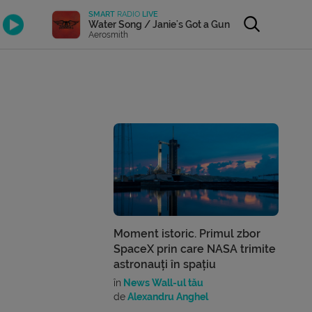
SMART
RADIO
LIVE
Water Song / Janie's Got a Gun
Aerosmith
Moment istoric. Primul zbor
SpaceX prin care NASA trimite
astronauți în spațiu
în
News Wall-ul tău
de
Alexandru Anghel