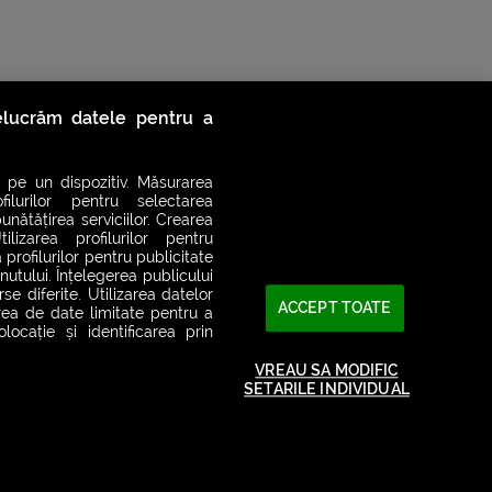
relucrăm datele pentru a
 pe un dispozitiv. Măsurarea
filurilor pentru selectarea
unătățirea serviciilor. Crearea
ilizarea profilurilor pentru
 profilurilor pentru publicitate
utului. Înțelegerea publicului
se diferite. Utilizarea datelor
ACCEPT TOATE
area de date limitate pentru a
2026© SMART RADIO. Toate drepturile rezervate
ocație și identificarea prin
VREAU SA MODIFIC
SETARILE INDIVIDUAL