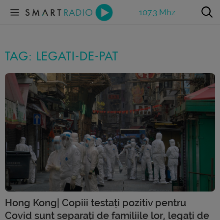
107.3 Mhz
TAG: LEGATI-DE-PAT
Hong Kong| Copiii testați pozitiv pentru
Covid sunt separați de familiile lor, legați de