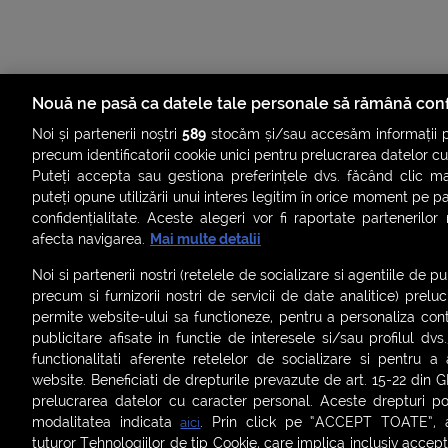
Nouă ne pasă ca datele tale personale să rămână conf
Noi și partenerii noștri
589
stocăm și/sau accesăm informații pe
precum identificatorii cookie unici pentru prelucrarea datelor c
Puteți accepta sau gestiona preferințele dvs. făcând clic ma
puteți opune utilizării unui interes legitim în orice moment pe p
confidențialitate. Aceste alegeri vor fi raportate partenerilor
ȘTIRI
SMART SHORTS
LIVE FEVER
BRUN
afecta navigarea.
Mai multe detalii
ASCULTĂ ACUM RADIOURILE SMART
Noi si partenerii nostri (retelele de socializare si agentiile de p
precum si furnizorii nostri de servicii de date analitice) prel
Termeni și condiții
|
Politica de confidențialitate
|
Politica de
permite website-ului sa functioneze, pentru a personaliza conti
Contact:
office@smartradio.ro
publicitare afisate in functie de interesele si/sau profilul dvs
functionalitati aferente retelelor de socializare si pentru a 
website. Beneficiati de drepturile prevazute de art. 15-22 din 
prelucrarea datelor cu caracter personal. Aceste drepturi pot
modalitatea indicata
. Prin click pe “ACCEPT TOATE”, ac
aici
tuturor Tehnologiilor de tip Cookie, care implica inclusiv acceptu