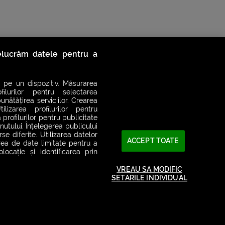
relucrăm datele pentru a
 pe un dispozitiv. Măsurarea
filurilor pentru selectarea
unătățirea serviciilor. Crearea
ilizarea profilurilor pentru
 profilurilor pentru publicitate
utului. Înțelegerea publicului
se diferite. Utilizarea datelor
ACCEPT TOATE
area de date limitate pentru a
2026© SMART RADIO. Toate drepturile rezervate
ocație și identificarea prin
VREAU SA MODIFIC
SETARILE INDIVIDUAL