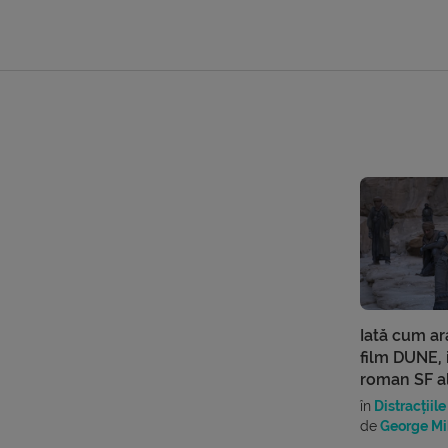
Iată cum ar
film DUNE, 
roman SF al
în
Distracțiile
de
George Mi