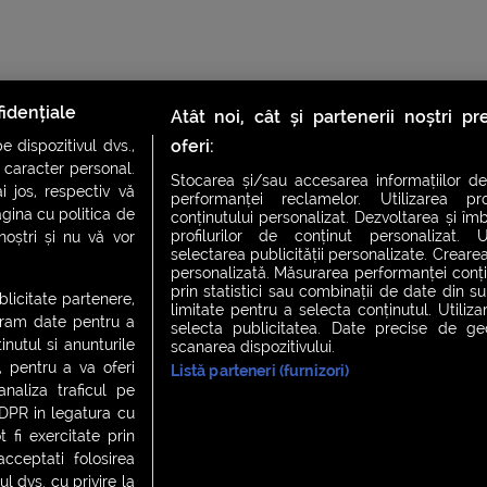
idențiale
Atât noi, cât și partenerii noștri p
oferi:
 dispozitivul dvs.,
u caracter personal.
Stocarea și/sau accesarea informațiilor de
i jos, respectiv vă
performanței reclamelor. Utilizarea pro
agina cu politica de
conținutului personalizat. Dezvoltarea și îmb
profilurilor de conținut personalizat. Ut
 noștri și nu vă vor
CH FEVER
NIGHT FEVER
LIVE FEVER CONCERT
selectarea publicității personalizate. Crearea
personalizată. Măsurarea performanței conțin
prin statistici sau combinații de date din sur
ublicitate partenere,
limitate pentru a selecta conținutul. Utiliz
ucram date pentru a
 cookies
|
Contact
selecta publicitatea. Date precise de geol
nutul si anunturile
scanarea dispozitivului.
., pentru a va oferi
Listă parteneri (furnizori)
analiza traficul pe
GDPR in legatura cu
 fi exercitate prin
ceptati folosirea
l dvs. cu privire la