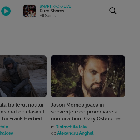
SMART
RADIO
LIVE
Pure Shores
All Saints
ată trailerul noului
Jason Momoa joacă în
inspirat de clasicul
secvențele de promovare al
 lui Frank Herbert
noului album Ozzy Osbourne
 tale
în
Distracțiile tale
halcea
de
Alexandru Anghel