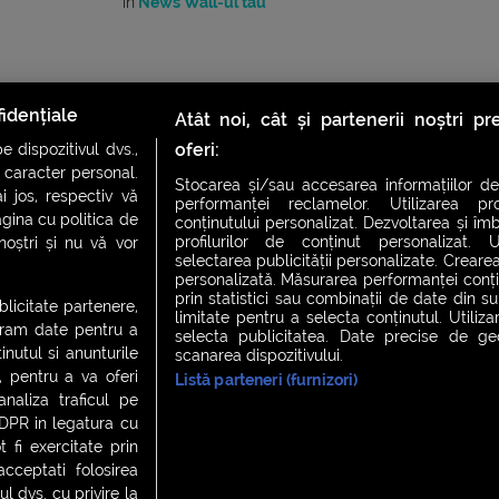
în
News Wall-ul tău
idențiale
Atât noi, cât și partenerii noștri p
oferi:
 dispozitivul dvs.,
u caracter personal.
Stocarea și/sau accesarea informațiilor de
i jos, respectiv vă
performanței reclamelor. Utilizarea pro
agina cu politica de
conținutului personalizat. Dezvoltarea și îmb
profilurilor de conținut personalizat. Ut
 noștri și nu vă vor
selectarea publicității personalizate. Crearea
CH FEVER
NIGHT FEVER
LIVE FEVER CONCERT
personalizată. Măsurarea performanței conțin
prin statistici sau combinații de date din sur
ublicitate partenere,
limitate pentru a selecta conținutul. Utiliz
ucram date pentru a
selecta publicitatea. Date precise de geol
nutul si anunturile
scanarea dispozitivului.
 cookies
|
Contact
., pentru a va oferi
Listă parteneri (furnizori)
analiza traficul pe
GDPR in legatura cu
 fi exercitate prin
ceptati folosirea
l dvs. cu privire la