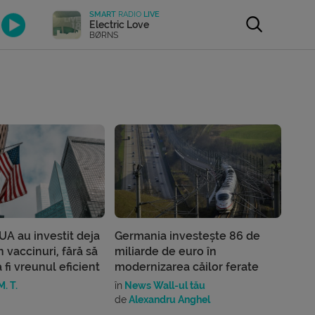
SMART
RADIO
LIVE
Electric Love
BØRNS
UA au investit deja
Germania investește 86 de
n vaccinuri, fără să
miliarde de euro în
 fi vreunul eficient
modernizarea căilor ferate
. T.
în
News Wall-ul tău
de
Alexandru Anghel