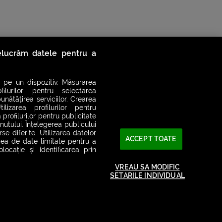
relucrăm datele pentru a
 pe un dispozitiv. Măsurarea
filurilor pentru selectarea
unătățirea serviciilor. Crearea
ilizarea profilurilor pentru
 profilurilor pentru publicitate
utului. Înțelegerea publicului
se diferite. Utilizarea datelor
ACCEPT TOATE
area de date limitate pentru a
ocație și identificarea prin
2026© SMART RADIO. Toate drepturile rezervate
VREAU SA MODIFIC
SETARILE INDIVIDUAL