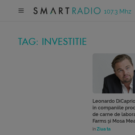
107.3 Mhz
TAG: INVESTITIE
Leonardo DiCaprio
în companiile pro
de carne de labor
Farms și Mosa Me
în
Ziua ta