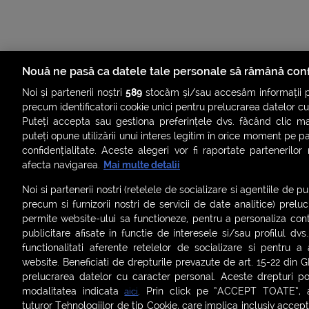
Nouă ne pasă ca datele tale personale să rămână conf
Noi și partenerii noștri
589
stocăm și/sau accesăm informații pe
precum identificatorii cookie unici pentru prelucrarea datelor c
Puteți accepta sau gestiona preferințele dvs. făcând clic ma
puteți opune utilizării unui interes legitim în orice moment pe p
confidențialitate. Aceste alegeri vor fi raportate partenerilor
afecta navigarea.
Mai multe detalii
ȘTIRI
SMART SHORTS
LIVE FEVER
BRUN
Noi si partenerii nostri (retelele de socializare si agentiile de p
ASCULTĂ ACUM RADIOURILE SMART
precum si furnizorii nostri de servicii de date analitice) prel
permite website-ului sa functioneze, pentru a personaliza conti
Termeni și condiții
|
Politica de confidențialitate
|
Politica de
publicitare afisate in functie de interesele si/sau profilul dvs
Contact:
office@smartradio.ro
functionalitati aferente retelelor de socializare si pentru a 
website. Beneficiati de drepturile prevazute de art. 15-22 din 
prelucrarea datelor cu caracter personal. Aceste drepturi pot
modalitatea indicata
. Prin click pe “ACCEPT TOATE”, ac
aici
tuturor Tehnologiilor de tip Cookie, care implica inclusiv acceptu