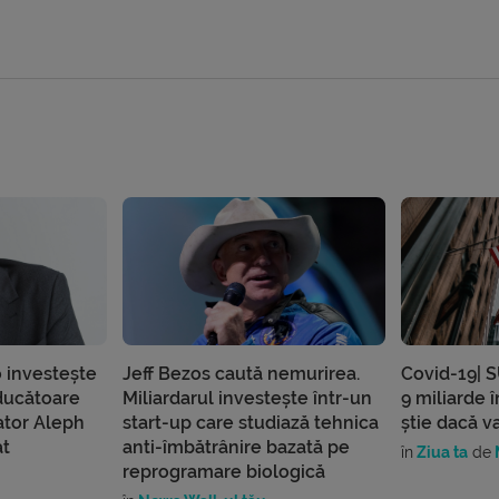
 investește
Jeff Bezos caută nemurirea.
Covid-19| S
ducătoare
Miliardarul investește într-un
9 miliarde î
ator Aleph
start-up care studiază tehnica
știe dacă va
at
anti-îmbătrânire bazată pe
în
Ziua ta
de
M
reprogramare biologică