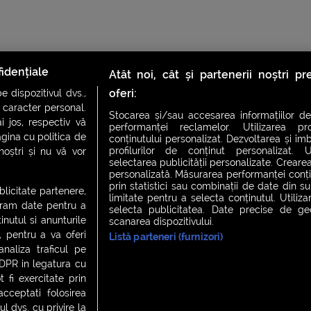
idențiale
Atât noi, cât și partenerii noștri p
oferi:
 dispozitivul dvs.,
u caracter personal.
Stocarea și/sau accesarea informațiilor de
i jos, respectiv vă
performanței reclamelor. Utilizarea pro
agina cu politica de
conținutului personalizat. Dezvoltarea și îmb
profilurilor de conținut personalizat. Ut
 noștri și nu vă vor
CH FEVER
NIGHT FEVER
LIVE FEVER CONCERT
selectarea publicității personalizate. Crearea
personalizată. Măsurarea performanței conțin
prin statistici sau combinații de date din sur
ublicitate partenere,
limitate pentru a selecta conținutul. Utiliz
ucram date pentru a
selecta publicitatea. Date precise de geol
 cookies
|
Contact
nutul si anunturile
scanarea dispozitivului.
., pentru a va oferi
Listă parteneri (furnizori)
analiza traficul pe
GDPR in legatura cu
 fi exercitate prin
ceptati folosirea
l dvs. cu privire la