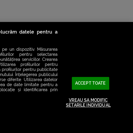
relucrăm datele pentru a
 pe un dispozitiv. Măsurarea
filurilor pentru selectarea
unătățirea serviciilor. Crearea
ilizarea profilurilor pentru
 profilurilor pentru publicitate
utului. Înțelegerea publicului
se diferite. Utilizarea datelor
ACCEPT TOATE
area de date limitate pentru a
ocație și identificarea prin
2026© SMART RADIO. Toate drepturile rezervate
VREAU SA MODIFIC
SETARILE INDIVIDUAL