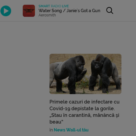
SMART
RADIO
LIVE
Water Song / Janie's Got a Gun
Aerosmith
Primele cazuri de infectare cu
Covid-19 depistate la gorile.
„Stau în carantină, mănâncă și
beau”
în
News Wall-ul tău