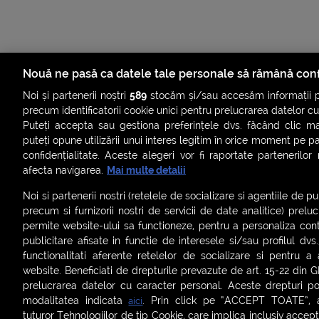
Nouă ne pasă ca datele tale personale să rămână conf
Noi și partenerii noștri
589
stocăm și/sau accesăm informații pe
precum identificatorii cookie unici pentru prelucrarea datelor c
Puteți accepta sau gestiona preferințele dvs. făcând clic ma
puteți opune utilizării unui interes legitim în orice moment pe p
confidențialitate. Aceste alegeri vor fi raportate partenerilor
ȘTIRI
SMART SHORTS
LIVE FEVER
BRUN
afecta navigarea.
Mai multe detalii
ASCULTĂ ACUM RADIOURILE SMART
Noi si partenerii nostri (retelele de socializare si agentiile de p
precum si furnizorii nostri de servicii de date analitice) prel
Termeni și condiții
|
Politica de confidențialitate
|
Politica de
permite website-ului sa functioneze, pentru a personaliza conti
Contact:
office@smartradio.ro
publicitare afisate in functie de interesele si/sau profilul dvs
functionalitati aferente retelelor de socializare si pentru a 
website. Beneficiati de drepturile prevazute de art. 15-22 din 
prelucrarea datelor cu caracter personal. Aceste drepturi pot
modalitatea indicata
. Prin click pe “ACCEPT TOATE”, ac
aici
tuturor Tehnologiilor de tip Cookie, care implica inclusiv acceptu