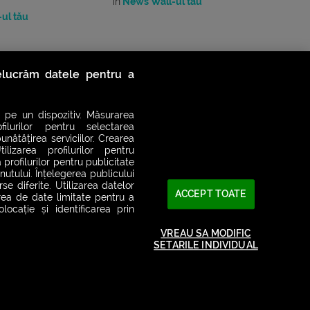
în
News Wall-ul tău
ul tău
relucrăm datele pentru a
 pe un dispozitiv. Măsurarea
filurilor pentru selectarea
unătățirea serviciilor. Crearea
ilizarea profilurilor pentru
 profilurilor pentru publicitate
utului. Înțelegerea publicului
se diferite. Utilizarea datelor
ACCEPT TOATE
area de date limitate pentru a
ocație și identificarea prin
VREAU SA MODIFIC
2026© SMART RADIO. Toate drepturile rezervate
SETARILE INDIVIDUAL