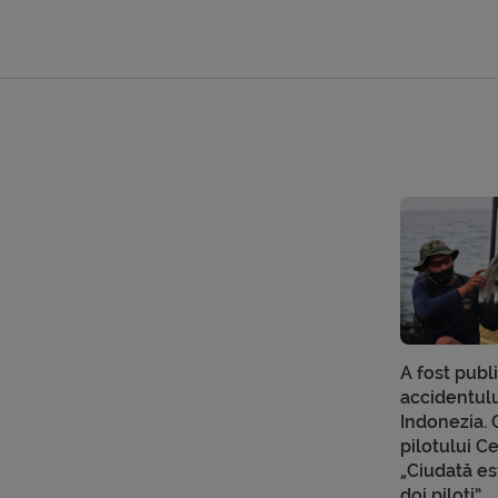
A fost publ
accidentulu
Indonezia. 
pilotului C
„Ciudată es
doi piloți”