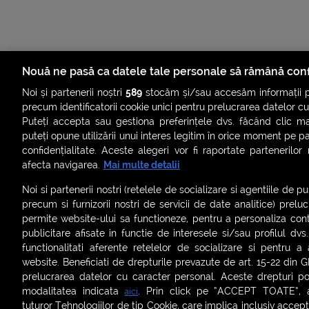
Nouă ne pasă ca datele tale personale să rămână conf
Noi și partenerii noștri
589
stocăm și/sau accesăm informații pe
precum identificatorii cookie unici pentru prelucrarea datelor c
Puteți accepta sau gestiona preferințele dvs. făcând clic ma
puteți opune utilizării unui interes legitim în orice moment pe p
confidențialitate. Aceste alegeri vor fi raportate partenerilor
afecta navigarea.
Mai multe detalii
ȘTIRI
SMART SHORTS
LIVE FEVER
BRUN
Noi si partenerii nostri (retelele de socializare si agentiile de p
precum si furnizorii nostri de servicii de date analitice) prel
ASCULTĂ ACUM RADIOURILE SMART
permite website-ului sa functioneze, pentru a personaliza conti
publicitare afisate in functie de interesele si/sau profilul dvs
Termeni și condiții
|
Politica de confidențialitate
|
Politica de
functionalitati aferente retelelor de socializare si pentru a 
Contact:
office@smartradio.ro
website. Beneficiati de drepturile prevazute de art. 15-22 din 
prelucrarea datelor cu caracter personal. Aceste drepturi pot
modalitatea indicata
. Prin click pe “ACCEPT TOATE”, ac
aici
tuturor Tehnologiilor de tip Cookie, care implica inclusiv acceptu