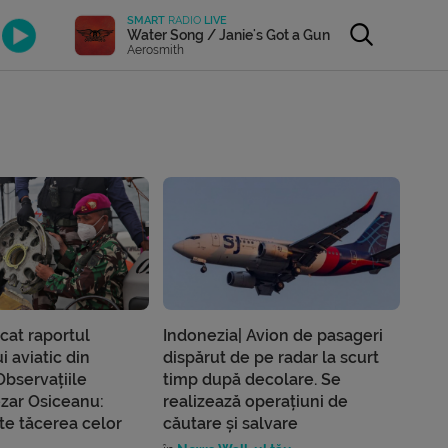
SMART
RADIO
LIVE
Water Song / Janie's Got a Gun
Aerosmith
icat raportul
Indonezia| Avion de pasageri
i aviatic din
dispărut de pe radar la scurt
Observațiile
timp după decolare. Se
ezar Osiceanu:
realizează operațiuni de
te tăcerea celor
căutare și salvare