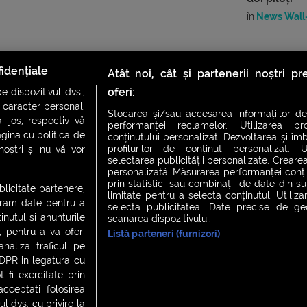
în
News Wall-
idențiale
Atât noi, cât și partenerii noștri p
oferi:
 dispozitivul dvs.,
u caracter personal.
Stocarea și/sau accesarea informațiilor de
i jos, respectiv vă
performanței reclamelor. Utilizarea pro
agina cu politica de
conținutului personalizat. Dezvoltarea și îmb
profilurilor de conținut personalizat. Ut
 noștri și nu vă vor
selectarea publicității personalizate. Crearea
personalizată. Măsurarea performanței conțin
CH FEVER
NIGHT FEVER
LIVE FEVER CONCERT
prin statistici sau combinații de date din sur
ublicitate partenere,
limitate pentru a selecta conținutul. Utiliz
ucram date pentru a
selecta publicitatea. Date precise de geol
nutul si anunturile
scanarea dispozitivului.
., pentru a va oferi
Listă parteneri (furnizori)
 cookies
|
Contact
analiza traficul pe
GDPR in legatura cu
 fi exercitate prin
ceptati folosirea
l dvs. cu privire la