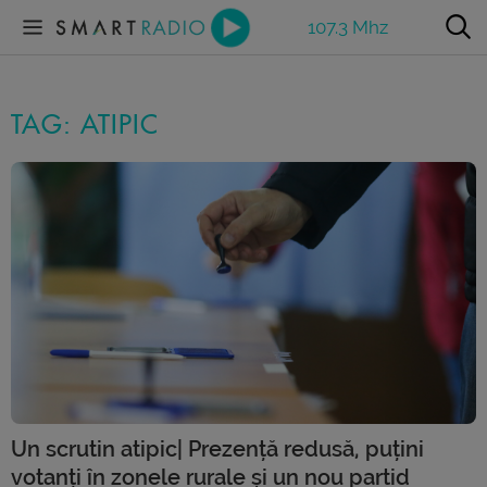
107.3 Mhz
TAG: ATIPIC
Un scrutin atipic| Prezență redusă, puțini
votanți în zonele rurale și un nou partid