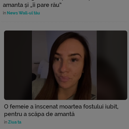
amanta și „îi pare rău”
în
News Wall-ul tău
O femeie a înscenat moartea fostului iubit,
pentru a scăpa de amantă
în
Ziua ta