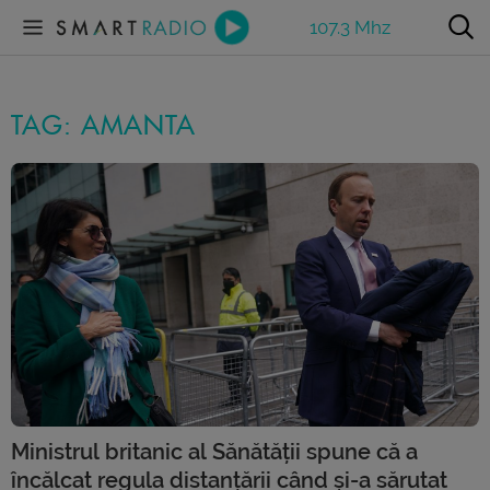
107.3 Mhz
TAG: AMANTA
Ministrul britanic al Sănătății spune că a
încălcat regula distanțării când și-a sărutat