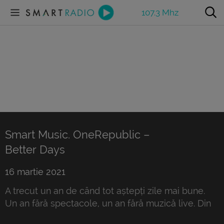
107.3 Mhz
Smart Music. OneRepublic –
Better Days
16 martie 2021
A trecut un an de când tot aștepți zile mai bune.
Un an fără spectacole, un an fără muzică live. Din
cele mai grele momente ale noastre se nasc însă