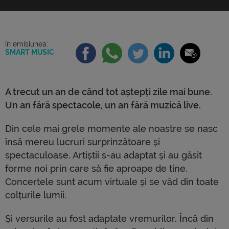
mereu lucruri surprinzătoare și spectaculoase.
Artiștii s-au adaptat și au găsit forme noi prin care
să fie aproape de tine. Concertele sunt acum
virtuale și […]
în emisiunea:
SMART MUSIC
A trecut un an de când tot aștepți zile mai bune.
Un an fără spectacole, un an fără muzică live.
Din cele mai grele momente ale noastre se nasc
însă mereu lucruri surprinzătoare și
spectaculoase. Artiștii s-au adaptat și au găsit
forme noi prin care să fie aproape de tine.
Concertele sunt acum virtuale și se văd din toate
colțurile lumii.
Și versurile au fost adaptate vremurilor. Încă din