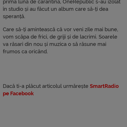
prima lună de carantină, OneRepublic s-au izolat
în studio și au făcut un album care să-ți dea
speranță.
Care să-ți amintească că vor veni zile mai bune,
vom scăpa de frici, de griji și de lacrimi. Soarele
va răsari din nou și muzica o să răsune mai
frumos ca oricând.
Dacă ti-a plăcut articolul urmărește
SmartRadio
pe Facebook