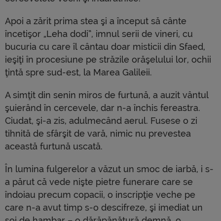
Apoi a zărit prima stea şi a început să cânte
încetişor „Leha dodi”, imnul serii de vineri, cu
bucuria cu care îl cântau doar misticii din Sfaed,
ieşiţi în procesiune pe străzile orăşelului lor, ochii
ţintă spre sud-est, la Marea Galileii.
A simţit din senin miros de furtună, a auzit vântul
şuierând în cercevele, dar n-a închis fereastra.
Ciudat, şi-a zis, adulmecând aerul. Fusese o zi
tihnită de sfârşit de vară, nimic nu prevestea
această furtună uscată.
În lumina fulgerelor a văzut un smoc de iarbă, i s-
a părut că vede nişte pietre funerare care se
îndoiau precum copacii, o inscripţie veche pe
care n-a avut timp s-o descifreze, şi imediat un
soi de hambar – o dărăpănătură demnă, o