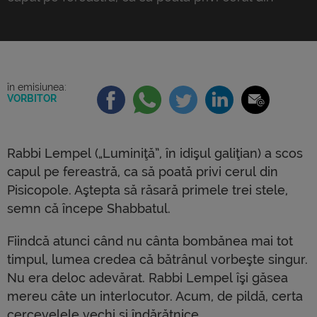
Pisicopole. Aştepta să răsară primele trei stele,
semn că începe Shabbatul. Fiindcă atunci când nu
cânta bombănea mai tot timpul, lumea credea că
bătrânul vorbeşte singur. Nu era deloc adevărat.
Rabbi Lempel îşi găsea mereu câte un interlocutor.
în emisiunea:
VORBITOR
[…]
Rabbi Lempel („Luminiţă”, în idişul galiţian) a scos
capul pe fereastră, ca să poată privi cerul din
Pisicopole. Aştepta să răsară primele trei stele,
semn că începe Shabbatul.
Fiindcă atunci când nu cânta bombănea mai tot
timpul, lumea credea că bătrânul vorbeşte singur.
Nu era deloc adevărat. Rabbi Lempel îşi găsea
mereu câte un interlocutor. Acum, de pildă, certa
cercevelele vechi şi îndărătnice.