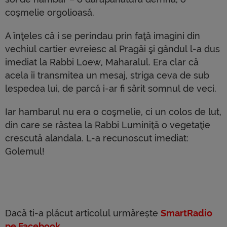
coşmelie orgolioasă.
A înţeles că i se perindau prin faţă imagini din
vechiul cartier evreiesc al Pragăi şi gândul l-a dus
imediat la Rabbi Loew, Maharalul. Era clar că
acela îi transmitea un mesaj, striga ceva de sub
lespedea lui, de parcă i-ar fi sărit somnul de veci.
Iar hambarul nu era o coşmelie, ci un colos de lut,
din care se răstea la Rabbi Luminiţă o vegetaţie
crescută alandala. L-a recunoscut imediat:
Golemul!
Dacă ti-a plăcut articolul urmărește
SmartRadio
pe Facebook