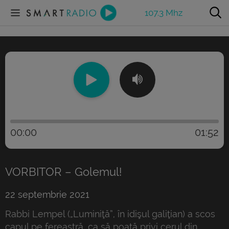
107.3 Mhz
00:00
01:52
VORBITOR – Golemul!
22 septembrie 2021
Rabbi Lempel („Luminiţă”, în idişul galiţian) a scos
capul pe fereastră, ca să poată privi cerul din